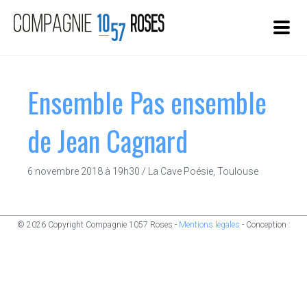
ACTUALITÉS
Ensemble Pas ensemble
SPECTACLES
« AUTEUR HAUT-PARLEUR »
de Jean Cagnard
PARTAGE DE NOS PRATIQUES ARTISTIQUES
6 novembre 2018 à 19h30 / La Cave Poésie, Toulouse
COMPAGNIE
CONTACT
© 2026 Copyright Compagnie 1057 Roses -
Mentions légales
- Conception :