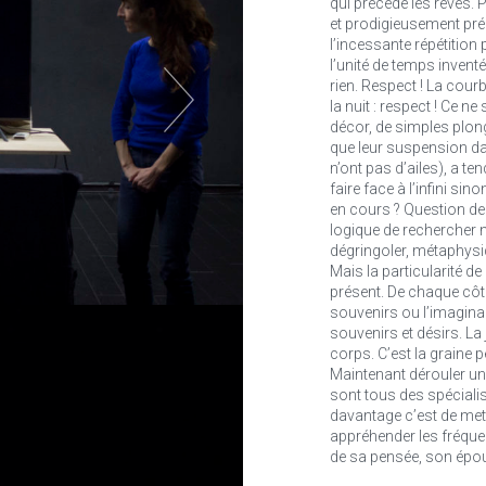
qui précède les rêves.
et prodigieusement pré
l’incessante répétition
l’unité de temps inven
rien. Respect ! La courb
la nuit : respect ! Ce 
décor, de simples plong
que leur suspension dans
n’ont pas d’ailes), a t
faire face à l’infini si
en cours ? Question de v
logique de rechercher n
dégringoler, métaphys
Mais la particularité de
présent. De chaque côté
souvenirs ou l’imaginai
souvenirs et désirs. La
corps. C’est la graine p
Maintenant dérouler un
sont tous des spécialist
davantage c’est de met
appréhender les fréquen
de sa pensée, son épou