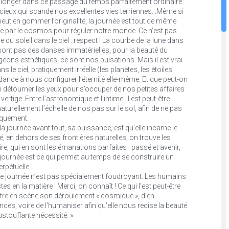
 Plonger dans ce passage du temps parfaitement ordinaire
cieux qui scande nos excellentes vies terriennes…Même si
 peut en gommer l’originalité, la journée est tout de même
tée par le cosmos pour réguler notre monde. Ce n’est pas
e du soleil dans le ciel : respect ! La courbe de la lune dans
ne sont pas des danses immatérielles, pour la beauté du
eons esthétiques, ce sont nos pulsations. Mais il est vrai
 le ciel, pratiquement irréelle (les planètes, les étoiles
endance à nous configurer l’éternité elle-même. Et que peut-on
non détourner les yeux pour s’occuper de nos petites affaires
ertige. Entre l’astronomique et l’intime, il est peut-être
aturellement l’échelle de nos pas sur le sol, afin de ne pas
iquement.
 la journée avant tout, sa puissance, est qu’elle incarne le
, en dehors de ses frontières naturelles, on trouve les
re, qui en sont les émanations parfaites : passé et avenir,
 journée est ce qui permet au temps de se construire un
erpétuelle…
e journée n’est pas spécialement foudroyant. Les humains
es en la matière ! Merci, on connaît ! Ce qui l’est peut-être
tre en scène son déroulement « cosmique », d’en
ces, voire de l’humaniser afin qu’elle nous redise la beauté
stouflante nécessité. »