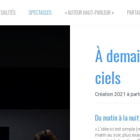
TUALITÉS
SPECTACLES
« AUTEUR HAUT-PARLEUR »
PARTAG
À demain
ciels
Création 2021 à part
Du matin à la nuit
« L’idée ici est simple 
matin au soir, plus exac