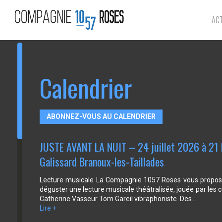
AC
Calendrier
ABONNEZ-VOUS AU CALENDRIER
JUSTE AVANT LA NUIT – 24 juillet 2026 à 21 
Galissard Branoux-les-Taillades
Lecture musicale La Compagnie 1057 Roses vous propose
déguster une lecture musicale théâtralisée, jouée par les
Catherine Vasseur Tom Gareil vibraphoniste .Des…
Lire +