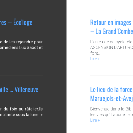
res – Éco’loge
Retour en images 
– La Grand’Combe
 de les rejoindre pour
L’enjeu de ce cycle éta
 comédiens Luc Sabot et
ASCENSION D’ARTURO UI
font…
Lire +
lle … Villeneuve-
Le lieu de la forc
Maruejols-et-Avej
u foin au râtelier.Ils
Bienvenue dans la Bibli
tillante sous la lune. »
les vies qu’il accueille
Lire +