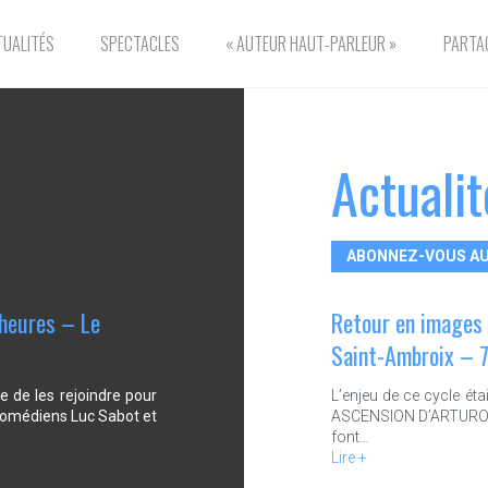
TUALITÉS
SPECTACLES
« AUTEUR HAUT-PARLEUR »
PARTAG
Actualit
ABONNEZ-VOUS AU
heures – Le
Retour en images 
Saint-Ambroix – 
 de les rejoindre pour
L’enjeu de ce cycle éta
 comédiens Luc Sabot et
ASCENSION D’ARTURO UI
font…
Lire +