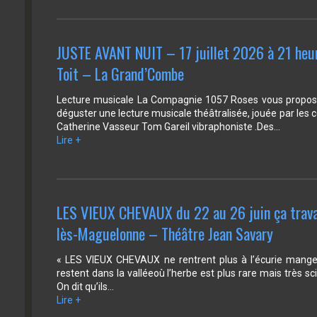
JUSTE AVANT NUIT – 17 juillet 2026 à 21 heu
Toit – La Grand’Combe
Lecture musicale La Compagnie 1057 Roses vous propose
déguster une lecture musicale théâtralisée, jouée par les
Catherine Vasseur Tom Gareil vibraphoniste .Des…
Lire +
LES VIEUX CHEVAUX du 22 au 26 juin ça travai
lès-Maguelonne – Théâtre Jean Savary
« LES VIEUX CHEVAUX ne rentrent plus à l’écurie manger d
restent dans la valléeoù l’herbe est plus rare mais très scin
On dit qu’ils…
Lire +