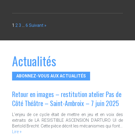
1
2
3
…
6
Suivant »
Actualités
ABONNEZ-VOUS AUX ACTUALITÉS
Retour en images – restitution atelier Pas de
Côté Théâtre – Saint-Ambroix – 7 juin 2025
L’enjeu de ce cycle était de mettre en jeu et en voix des
extraits de LA RESISTIBLE ASCENSION D’ARTURO UI de
Bertold Brecht. Cette pièce décrit les mécanismes qui font…
Lire +