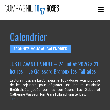
ACTUALITÉS
Calendrier
SPECTACLES
« AUTEUR HAUT-PARLEUR »
ABONNEZ-VOUS AU CALENDRIER
PARTAGE DE NOS PRATIQUES ARTISTIQUES
JUSTE AVANT LA NUIT – 24 juillet 2026 à 21
COMPAGNIE
heures – Le Galissard Branoux-les-Taillades
CONTACT
Lecture musicale La Compagnie 1057 Roses vous propose
de les rejoindre pour déguster une lecture musicale
théâtralisée, jouée par les comédiens Luc Sabot et
Catherine Vasseur Tom Gareil vibraphoniste .Des…
Lire +