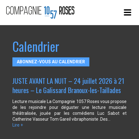
ACTUALITÉS
Calendrier
SPECTACLES
« AUTEUR HAUT-PARLEUR »
ABONNEZ-VOUS AU CALENDRIER
PARTAGE DE NOS PRATIQUES ARTISTIQUES
JUSTE AVANT LA NUIT – 24 juillet 2026 à 21
COMPAGNIE
heures – Le Galissard Branoux-les-Taillades
CONTACT
Lecture musicale La Compagnie 1057 Roses vous propose
de les rejoindre pour déguster une lecture musicale
théâtralisée, jouée par les comédiens Luc Sabot et
Catherine Vasseur Tom Gareil vibraphoniste .Des…
Lire +