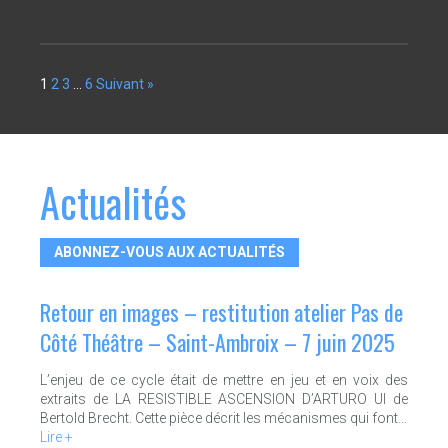
1
2
3
…
6
Suivant »
Actualités
ABONNEZ-VOUS AUX ACTUALITÉS
Retour en images – restitution atelier Pas de
Côté Théâtre – Saint-Ambroix – 7 juin 2025
L’enjeu de ce cycle était de mettre en jeu et en voix des
extraits de LA RESISTIBLE ASCENSION D’ARTURO UI de
Bertold Brecht. Cette pièce décrit les mécanismes qui font…
Lire +